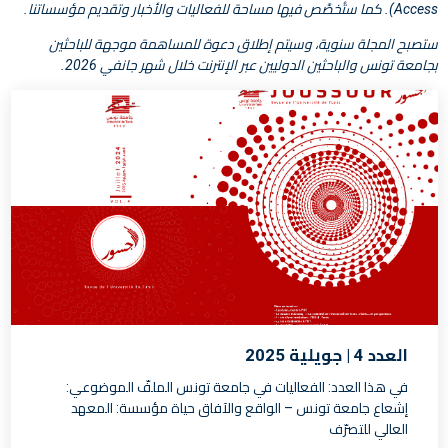
Access). كما ستُخصَّص فيها مساحة للفعاليات والأخبار وتقديم مؤسساتنا.
ستصبح المجلة سنوية، وسيتم إطلاق دعوة للمساهمة موجهة للباحثين
بجامعة تونس والباحثين الدوليين عبر الإنترنت خلال شهر جانفي 2026.
العدد 4 | جويلية 2025
في هذا العدد: الفعاليات في جامعة تونس الملفّ الموضوعي:
إشعاع جامعة تونس – الواقع والآفاق حياة مؤسسة: المعهد
العالي للتصرّف