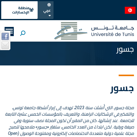
منطقة
عربي
الإكسترانت
جسور
جسور
مجلة جسور، التي أُنشئت سنة 2023، تهدف إلى إبراز أنشطة جامعة تونس،
والتفكير في الإشكاليات الراهنة، والتعريف بالمؤسسات الخمس عشرة التابعة
للجامعة. عند إنشائها، كان من المقرر أن تكون المجلة نصف سنوية وفي
صيغة ورقية. لكن ابتداءً من العدد الخامس، ستغيّر «جسور» ملامحها لتصبح
مجلة علمية دولية متعددة الاختصاصات إلكترونية ومفتوحة الوصول (Open