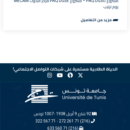
مشروع PAQ DGSU – مشروع PAQ DGSE مركز البحوث MECAM
يوم ترتيب
مزيد من التفاصيل
الحياة الطلابية مستمرة على شبكات التواصل الاجتماعي!
92 شارع 9 أبريل 1938 -1007 تونس
(216) 71 261 272 - 71 567 322
(216) 71 560 633