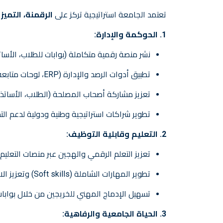
تعتمد الجامعة استراتيجية تركز على
الرقمنة، التميز
1. الحوكمة والإدارة:
نشر منصة رقمية متكاملة (بوابات للطلاب، الأساتذ
تطبيق أدوات الرصد والإدارة (ERP، لوحات متابعة، مؤشرات) لتعزيز اتخاذ القرار والأداء.
تعزيز مشاركة أصحاب المصلحة (الطلاب، الأساتذة
تطوير شراكات استراتيجية وطنية ودولية لدعم ا
2. التعليم وقابلية التوظيف:
تعزيز التعلم الرقمي والهجين عبر منصات التعليم الإلكتروني، وMOOCs، 
تطوير المهارات الشاملة (Soft skills) وتعزيز الانفتاح الدولي (التنقل، الشهادات المزدوجة، برامج الشهادات المشتركة).
تسهيل الإدماج المهني للخريجين من خلال بوابات
3. الحياة الجامعية والرفاهية: