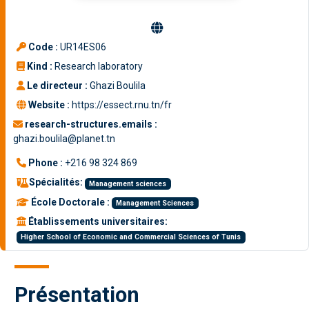
Code :
UR14ES06
Kind :
Research laboratory
Le directeur :
Ghazi Boulila
Website :
https://essect.rnu.tn/fr
research-structures.emails :
ghazi.boulila@planet.tn
Phone :
+216 98 324 869
Spécialités:
Management sciences
École Doctorale :
Management Sciences
Établissements universitaires:
Higher School of Economic and Commercial Sciences of Tunis
Présentation