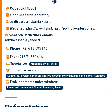
Code :
LR14ES01
Kind :
Research laboratory
Le directeur :
Samia Kassab
Website :
https://www.fshst.rnu.tn/portfolio/intersignes/
research-structures.emails :
samiakassab@yahoo.fr
Phone :
+216 98 595 913
Fax :
+216 71 569 416
Spécialités:
Management sciences
École Doctorale :
Structures, Systems, Models and Practices in the Humanities and Social Sciences
Établissements universitaires:
Faculty of Human and Social Sciences, Tunis