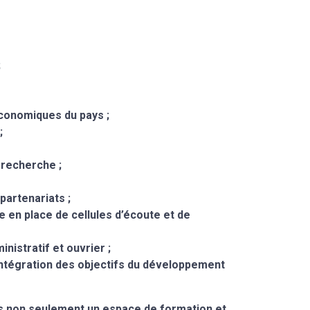
;
économiques du pays ;
;
 recherche ;
partenariats ;
se en place de cellules d’écoute et de
nistratif et ouvrier ;
intégration des objectifs du développement
nis non seulement un espace de formation et