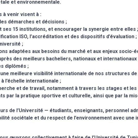
iétale et environnementale.
 à venir visent à :
les démarches et décisions ;
t ses 15 institutions, et encourager la synergie entre elles 
ication ISO, l’accréditation et des dispositifs d’évaluation ;
niversité ;
ions adaptées aux besoins du marché et aux enjeux socio-
auprès des meilleurs bacheliers, nationaux et internationaux 
es diplômés ;
 une meilleure visibilité internationale de nos structures de
 l’échelle internationale ;
herche et de travail, notamment à travers les stages et les 
 par la pratique sportive et culturelle, ainsi que par la mi
rs de l’Université — étudiants, enseignants, personnel admi
ilité sociétale et du respect de l’environnement avec une 
nous œuvrons collectivement à faire de l’Université de Tu